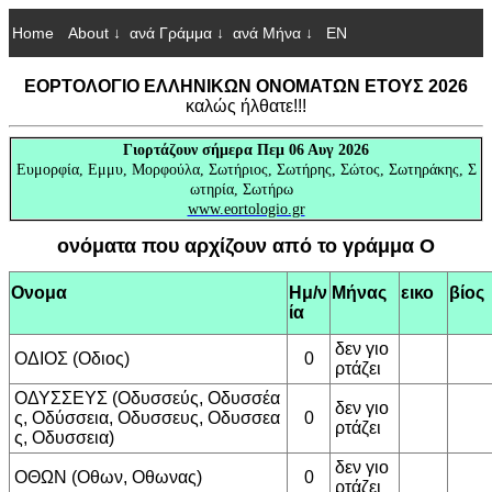
Home
About ↓
ανά Γράμμα ↓
ανά Μήνα ↓
EN
ΕΟΡΤΟΛΟΓΙΟ ΕΛΛΗΝΙΚΩΝ ΟΝΟΜΑΤΩΝ ΕΤΟΥΣ 2026
καλώς ήλθατε!!!
Γιορτάζουν
σήμερα Πεμ 06 Αυγ 2026
Ευμορφία, Εμμυ, Μορφούλα, Σωτήριος, Σωτήρης, Σώτος, Σωτηράκης, Σ
ωτηρία, Σωτήρω
www.eortologio.gr
ονόματα που αρχίζουν από το γράμμα Ο
Ονομα
Ημ/ν
Μήνας
εικο
βίος
ία
δεν γιο
ΟΔΙΟΣ (Οδιος)
0
ρτάζει
ΟΔΥΣΣΕΥΣ (Οδυσσεύς, Οδυσσέα
δεν γιο
ς, Οδύσσεια, Οδυσσευς, Οδυσσεα
0
ρτάζει
ς, Οδυσσεια)
δεν γιο
ΟΘΩΝ (Οθων, Οθωνας)
0
ρτάζει