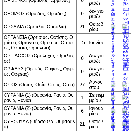
ΟΡΜΕΝΟΣ (Ορμένος, Ορμενος)
0
ρτάζει
δεν γιο
ΟΡΟΙΔΟΣ (Οροίδος, Οροιδος)
0
ρτάζει
Οκτωβ
ΟΡΣΑΛΙΑ (Ορσαλία, Ορσαλια)
21
ρίου
ΟΡΤΑΝΣΙΑ (Ορτίσιος, Ορτίσης, Ο
ρτίσια, Ορτανσία, Ορτισιος, Ορτισ
15
Ιουνίου
ης, Ορτισια, Ορτανσια)
ΟΡΤΙΛΟΧΟΣ (Ορτίλοχος, Ορτιλοχ
δεν γιο
0
ος)
ρτάζει
ΟΡΦΕΥΣ (Ορφεύς, Ορφέας, Ορφε
δεν γιο
0
υς, Ορφεας)
ρτάζει
Αυγού
ΟΣΙΟΣ (Οσιος, Οσία, Οσιος, Οσια)
27
στου
ΟΥΡΑΝΙΑ (1) (Ουρανία, Ράνια, Ου
Σεπτεμ
1
ρανια, Ρανια)
βρίου
ΟΥΡΑΝΙΑ (2) (Ουρανία, Ράνια, Ου
Ιανουα
6
ρανια, Ρανια)
ρίου
ΟΥΡΣΟΥΛΑ (Ούρσουλα, Ουρσουλ
Οκτωβ
21
α)
ρίου