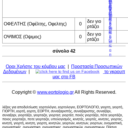
δεν γιο
ΟΦΕΛΤΗΣ (Οφέλτης, Οφελτης)
0
ρτάζει
δεν γιο
ΟΨΙΜΟΣ (Οψιμος)
0
ρτάζει
σύνολο 42
Οροι Χρήσης του κόμβου μας
|
Προστασία Προσωπικών
Δεδομένων
|
το γκρουπ
μας στο FB
Copyright ©
www.eortologio.gr
All Rights Reserved.
λέξεις για αποδελτίωση: εορτολόγιο, εορτολογιο, ΕΟΡΤΟΛΟΓΙΟ, γιορτη, γιορτή,
ΓΙΟΡΤΗ, εορτή, εορτη, ΕΟΡΤΗ, συναξαριστής, συναξαριστης, συναξάρι,
συναξαρι, γιορτάζει, γιορταζει, γιορτεσ, γιορτέσ, ποιός γιορτάζει, πότε γιορτάζει,
ποιος γιορταζει, ποτε γιορταζει, υπολογισμός, κινητές, γιορτές, κινητες, γιορτες,
κινητή, γιορτή, κινητη, γιορτη, κινητών, γιορτών, κινητων, γιορτων, ονομαστική,
ονομαστικές, ονομαστικη, ονομαστικες, ονομαστικών, ονομαστικων, Πάσχα,